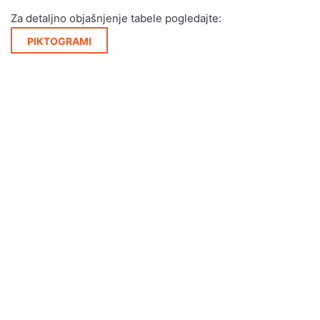
Za detaljno objašnjenje tabele pogledajte:
PIKTOGRAMI
SAVVA
RITTIUM
SAVVA C