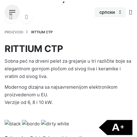
S
k
српски
i
p
PROIZVODI
RITTIUM CTP
t
o
RITTIUM CTP
c
o
Sobna peć na drveni pelet za grejanje u tri različite boje sa
n
elegantnom gornjom pločom od sivog liva i keramike i
t
vratim od sivog liva.
e
Modernog dizajna sa najsavremenijom elektronikom
n
proizvedenom u EU.
t
Verzije od 6, 8 i 10 kW.