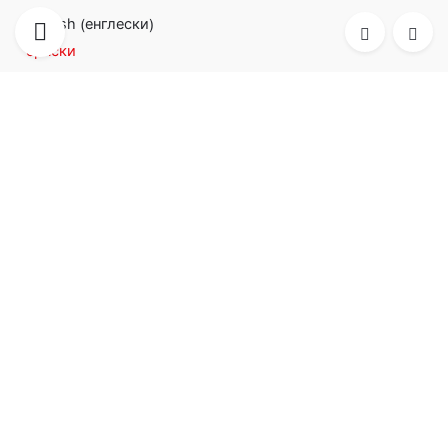
енглески
English
(
)
српски
TIM SISTEM d.o.o.
adresa:
ul. Prva industrijska br. 9, 22330 Nova Pazova, Serbia
telefon:
+381 22 32 80 76
prodaja:
sales(at)timsistem.rs
nabavka:
procurement(at)timsistem.rs
servis:
servis(at)timsistem.rs
company number:
08783063
PIB:
102782481
Politika privatnosti
Kategorije
Dodatna oprema
(5)