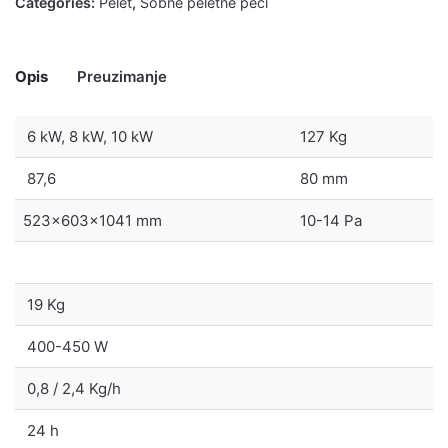
Categories:
Pelet
,
Sobne peletne peći
Opis
Preuzimanje
6 kW, 8 kW, 10 kW
127 Kg
87,6
80 mm
Uputstvo za postavljanje, podešavanje i upotrebu
523x603x1041 mm
10-14 Pa
Energetska nalepnica
19 Kg
400-450 W
0,8 / 2,4 Kg/h
24 h